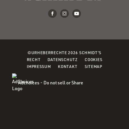
©URHEBERRECHTE 2026 SCHMIDT’S
(OPENS
(OPENS
(OPENS
RECHT
DATENSCHUTZ
COOKIES
IN
IN
IN
IMPRESSUM
KONTAKT
SITEMAP
A
A
A
NEW
NEW
NEW
Adchoices - Do not sell or Share
WINDOW)
WINDOW)
WINDOW)