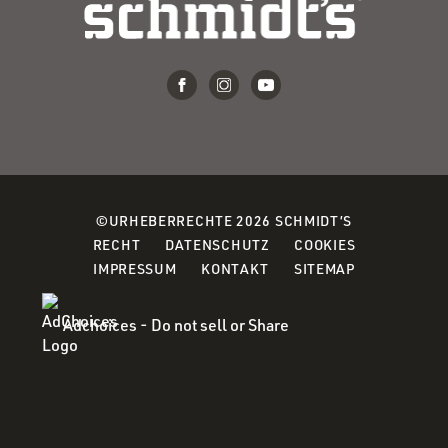
©URHEBERRECHTE 2026 SCHMIDT’S
(OPENS
(OPENS
(OPENS
RECHT
DATENSCHUTZ
COOKIES
IN
IN
IN
IMPRESSUM
KONTAKT
SITEMAP
A
A
A
NEW
NEW
NEW
Adchoices - Do not sell or Share
WINDOW)
WINDOW)
WINDOW)