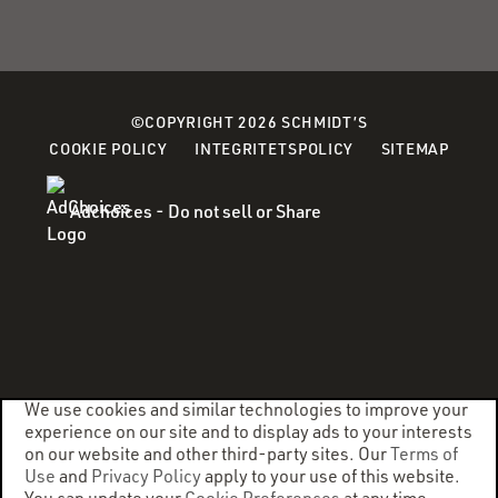
©COPYRIGHT 2026 SCHMIDT’S
(OPENS
(OPENS
COOKIE POLICY
INTEGRITETSPOLICY
SITEMAP
IN
IN
A
A
Adchoices - Do not sell or Share
NEW
NEW
WINDOW)
WINDOW)
We use cookies and similar technologies to improve your
experience on our site and to display ads to your interests
on our website and other third-party sites. Our
Terms of
Use
and
Privacy Policy
apply to your use of this website.