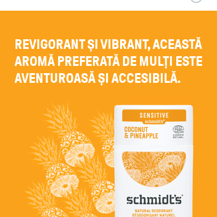
REVIGORANT ȘI VIBRANT, ACEASTĂ
AROMĂ PREFERATĂ DE MULȚI ESTE
AVENTUROASĂ ȘI ACCESIBILĂ.