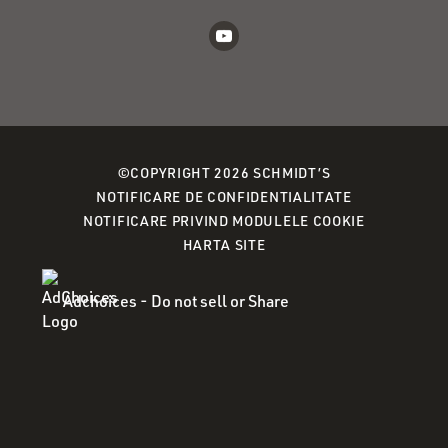
©COPYRIGHT 2026 SCHMIDT’S
(OPENS
NOTIFICARE DE CONFIDENTIALITATE
IN
(OPENS
NOTIFICARE PRIVIND MODULELE COOKIE
A
IN
HARTA SITE
NEW
A
WINDOW)
NEW
Adchoices - Do not sell or Share
WINDOW)