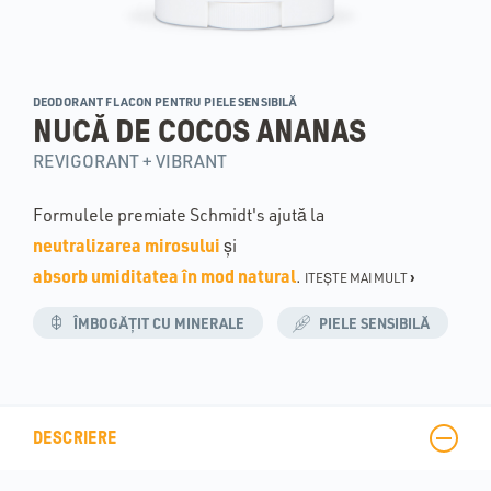
DEODORANT FLACON PENTRU PIELE SENSIBILĂ
NUCĂ DE COCOS ANANAS
REVIGORANT + VIBRANT
Formulele premiate Schmidt's ajută la
neutralizarea mirosului
și
absorb umiditatea în mod natural
.
›
ITEȘTE MAI MULT
:
:
ÎMBOGĂȚIT CU MINERALE
PIELE SENSIBILĂ
SHOW
SHOW
TOOLTIP
TOOLTIP
DESCRIERE