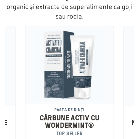
organic și extracte de superalimente ca goji
sau rodia.
PASTĂ DE DINȚI
CĂRBUNE ACTIV CU
IME
NU
WONDERMINT®
TĂ
P
TOP SELLER