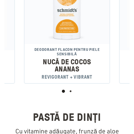
DEODORANT FLACON PENTRU PIELE
SENSIBILĂ
ELE
DE
NUCĂ DE COCOS
ANANAS
REVIGORANT + VIBRANT
PASTĂ DE DINȚI
Cu vitamine adăugate, frunză de aloe