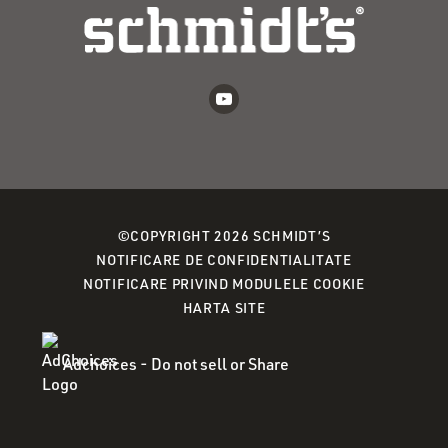
©COPYRIGHT 2026 SCHMIDT’S
(OPENS
NOTIFICARE DE CONFIDENTIALITATE
IN
(OPENS
NOTIFICARE PRIVIND MODULELE COOKIE
A
IN
HARTA SITE
NEW
A
WINDOW)
NEW
Adchoices - Do not sell or Share
WINDOW)