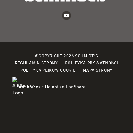
©COPYRIGHT 2026 SCHMIDT’S
(OPEN
REGULAMIN STRONY
POLITYKA PRYWATNOŚCI
(OPENS
IN
POLITYKA PLIKÓW COOKIE
MAPA STRONY
IN
A
A
NEW
Adchoices - Do not sell or Share
NEW
WINDO
WINDOW)