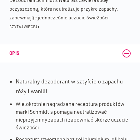
Dezodorant Schmidt’s Naturals zawiera sodę
oczyszczoną, która neutralizuje przykre zapachy,
zapewniając jednocześnie uczucie świeżości.
›
CZYTAJ WIĘCEJ
OPIS
Naturalny dezodorant w sztyfcie o zapachu
róży i wanilii
Wielokrotnie nagradzana receptura produktów
marki Schmidt’s pomaga neutralizować
nieprzyjemny zapach i zapewniać skórze uczucie
świeżości
Receptura stworzona bez soli aluminium, glikolu