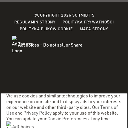
©COPYRIGHT 2026 SCHMIDT’S
(OPEN
REGULAMIN STRONY
POLITYKA PRYWATNOŚCI
(OPENS
IN
POLITYKA PLIKÓW COOKIE
MAPA STRONY
IN
A
A
NEW
Adchoices - Do not sell or Share
NEW
WINDO
WINDOW)
We use cookies and similar technologies to improve your
experience on our site and to display ads to your interests
on our website and other third-party sites. Our
Terms of
Use
and
Privacy Policy
apply to your use of this website.
You can update your
Cookie Preferences
at any time.
AdChoices