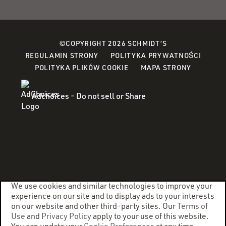
©COPYRIGHT 2026 SCHMIDT’S
(OPEN
REGULAMIN STRONY
POLITYKA PRYWATNOŚCI
(OPENS
IN
POLITYKA PLIKÓW COOKIE
MAPA STRONY
IN
A
A
NEW
Adchoices - Do not sell or Share
NEW
WINDO
WINDOW)
We use cookies and similar technologies to improve your
experience on our site and to display ads to your interests
on our website and other third-party sites. Our
Terms of
Use
and
Privacy Policy
apply to your use of this website.