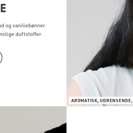
E
d og vaniliebønner.
stige duftstoffer.
AROMATISK, UDRENSENDE,