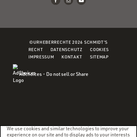
©URHEBERRECHTE 2026 SCHMIDT’S
(OPENS
(OPENS
(OPENS
RECHT
DATENSCHUTZ
COOKIES
IN
IN
IN
IMPRESSUM
KONTAKT
SITEMAP
A
A
A
NEW
NEW
NEW
Adchoices - Do not sell or Share
WINDOW)
WINDOW)
WINDOW)
We use cookies and similar technologies to improve your
experience on our site and to display ads to your interests