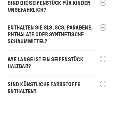
SIND DIE SEIFENSTÜCK FÜR KINDER
Antwor
Wie
anzeig
lange
UNGEFÄHRLICH?
für:
hält
Sind
ein
die
ENTHALTEN SIE SLS, SCS, PARABENE,
seifens
Antwor
seifens
anzeig
PHTHALATE ODER SYNTHETISCHE
für
für:
SCHAUMMITTEL?
kinder
Enthalt
ungefäh
sie
sls,
WIE LANGE IST EIN SEIFENSTÜCK
Antwor
scs,
anzeig
HALTBAR?
parabe
für:
phthala
Wie
oder
lange
SIND KÜNSTLICHE FARBSTOFFE
Antwor
synthet
ist
anzeig
ENTHALTEN?
schaum
ein
für:
seifens
Sind
haltbar
künstli