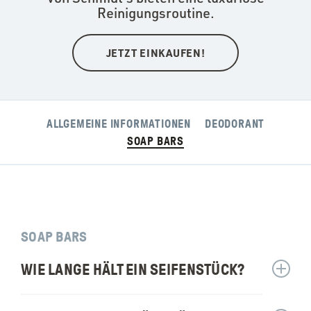
Reinigungsroutine.
JETZT EINKAUFEN!
ALLGEMEINE INFORMATIONEN
DEODORANT
SOAP BARS
SOAP BARS
WIE LANGE HÄLT EIN SEIFENSTÜCK?
Antwor
anzeig
für: