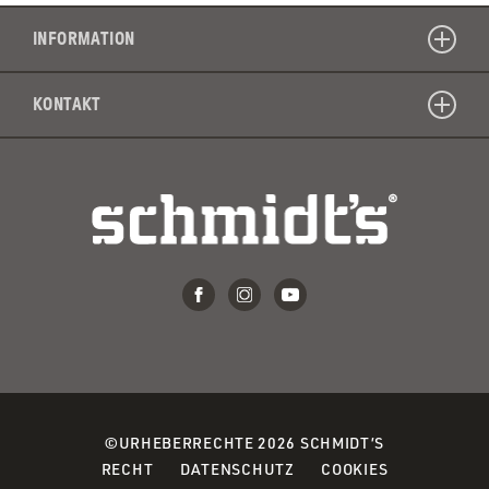
farbsto
enthalt
INFORMATION
KONTAKT
©URHEBERRECHTE 2026 SCHMIDT’S
(OPENS
(OPENS
(OPENS
RECHT
DATENSCHUTZ
COOKIES