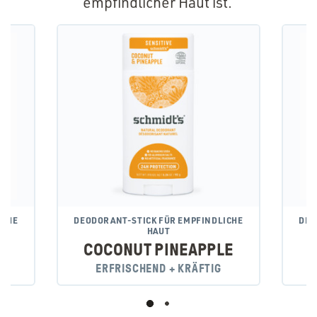
empfindlicher Haut ist.
ICHE
DEODORANT-STICK FÜR EMPFINDLICHE
DEO
HAUT
COCONUT PINEAPPLE
ERFRISCHEND + KRÄFTIG