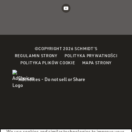
©COPYRIGHT 2026 SCHMIDT’S
(OPEN
REGULAMIN STRONY
POLITYKA PRYWATNOŚCI
(OPENS
IN
POLITYKA PLIKÓW COOKIE
MAPA STRONY
IN
A
A
NEW
Adchoices - Do not sell or Share
NEW
WINDO
WINDOW)
We use cookies and similar technologies to improve your