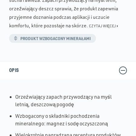
sucha i świeża. Zapach przywodzący na myśl letni,
orzeźwiający deszcz sprawia, że produkt zapewnia
przyjemne doznania podczas aplikacji i uczucie
komfortu, które pozostaje na skórze.
›
CZYTAJ WIĘCEJ
:
PRODUKT WZBOGACONY MINERAŁAMI
POKAŻ
WSKAZÓWKĘ
OPIS
Orzeźwiający zapach przywodzący na myśl
letnią, deszczową pogodę
Wzbogacony o składniki pochodzenia
mineralnego: magnez i sodę oczyszczoną
Wielokrotnie nagradzana receptura produktów