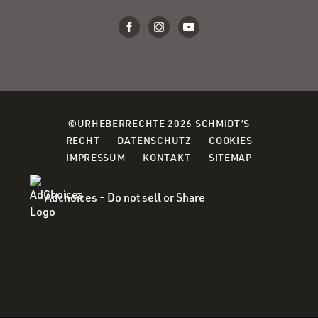
©URHEBERRECHTE 2026 SCHMIDT’S
(OPENS
(OPENS
(OPENS
RECHT
DATENSCHUTZ
COOKIES
IN
IN
IN
IMPRESSUM
KONTAKT
SITEMAP
A
A
A
NEW
NEW
NEW
Adchoices - Do not sell or Share
WINDOW)
WINDOW)
WINDOW)