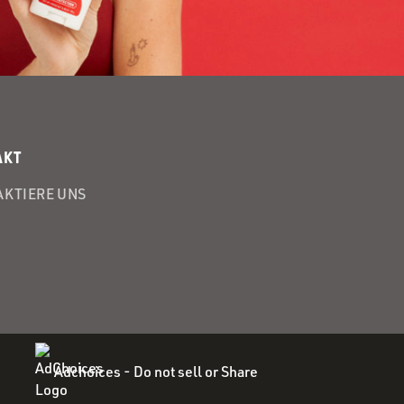
AKT
KTIERE UNS
Adchoices - Do not sell or Share