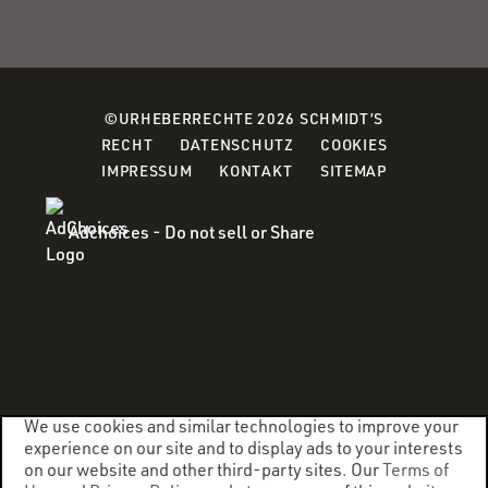
©URHEBERRECHTE 2026 SCHMIDT’S
(OPENS
(OPENS
(OPENS
RECHT
DATENSCHUTZ
COOKIES
IN
IN
IN
IMPRESSUM
KONTAKT
SITEMAP
A
A
A
NEW
NEW
NEW
Adchoices - Do not sell or Share
WINDOW)
WINDOW)
WINDOW)
We use cookies and similar technologies to improve your
experience on our site and to display ads to your interests
on our website and other third-party sites. Our
Terms of