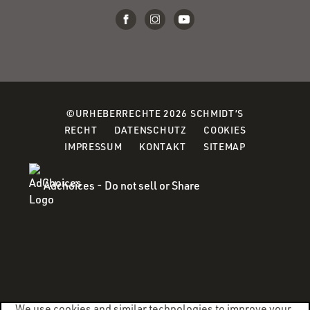
©URHEBERRECHTE 2026 SCHMIDT’S
(OPENS
(OPENS
(OPENS
RECHT
DATENSCHUTZ
COOKIES
IN
IN
IN
IMPRESSUM
KONTAKT
SITEMAP
A
A
A
NEW
NEW
NEW
Adchoices - Do not sell or Share
WINDOW)
WINDOW)
WINDOW)
We use cookies and similar technologies to improve your