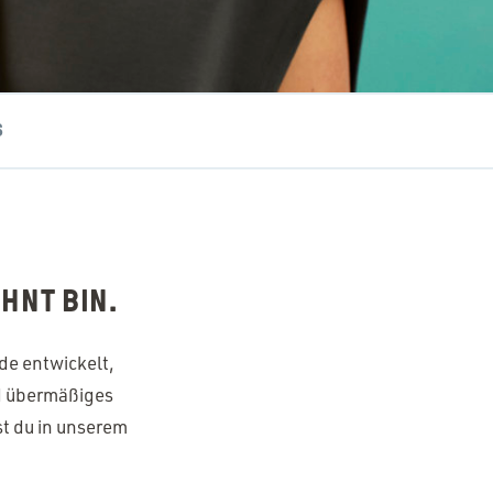
S
HNT BIN.
de entwickelt,
nd übermäßiges
st du in unserem