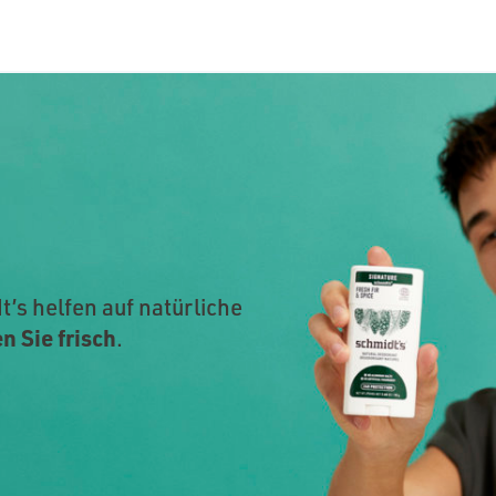
’s helfen auf natürliche
n Sie frisch
.