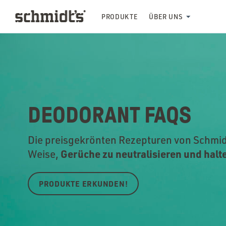
PRODUKTE
ÜBER UNS
DEODORANT FAQS
Die preisgekrönten Rezepturen von Schmidt
Gerüche zu neutralisieren und halte
Weise,
PRODUKTE ERKUNDEN!