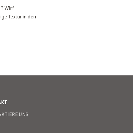
t? Wirf
mige Textur in den
AKT
KTIERE UNS