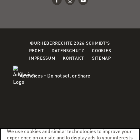
©URHEBERRECHTE 2026 SCHMIDT’S
(OPENS
(OPENS
(OPENS
RECHT
DATENSCHUTZ
COOKIES
IN
IN
IN
IMPRESSUM
KONTAKT
SITEMAP
A
A
A
NEW
NEW
NEW
Adchoices - Do not sell or Share
WINDOW)
WINDOW)
WINDOW)
We use cookies and similar technologies to improve your
experience on our site and to display ads to your interests