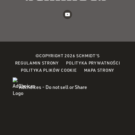
©COPYRIGHT 2026 SCHMIDT’S
(OPEN
REGULAMIN STRONY
POLITYKA PRYWATNOŚCI
(OPENS
IN
POLITYKA PLIKÓW COOKIE
MAPA STRONY
IN
A
A
NEW
Adchoices - Do not sell or Share
NEW
WINDO
WINDOW)