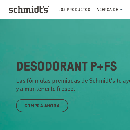
LOS PRODUCTOS
ACERCA DE
DESODORANT P+FS
Las fórmulas premiadas de Schmidt’s te ayu
y a mantenerte fresco.
COMPRA AHORA