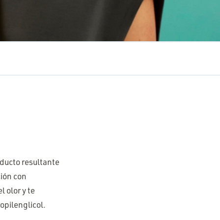
oducto resultante
ción con
 olor y te
opilenglicol.