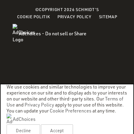
©COPYRIGHT 2026 SCHMIDT’S
(OPENS
(OPENS
COOKIE POLITIK
PRIVACY POLICY
SITEMAP
IN
IN
A
A
Adchoices - Do not sell or Share
NEW
NEW
WINDOW)
WINDOW)
We use cookies and similar technologies to improve your
experience on our site and to display ads to your interests
on our website and other third-party sites. Our
Terms of
Use
and
Privacy Policy
apply to your use of this website.
You can update your
Cookie Preferences
at any time.
AdChoices
Decline
Accept