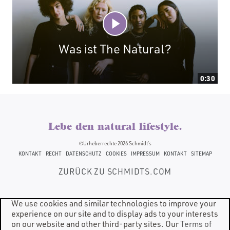
Was ist The Natural?
0:30
Lebe den natural lifestyle.
©Urheberrechte 2026 Schmidt’s
(OPENS
(OPENS
(OPENS
KONTAKT
RECHT
DATENSCHUTZ
COOKIES
IMPRESSUM
KONTAKT
SITEMAP
IN
IN
IN
A
A
A
ZURÜCK ZU SCHMIDTS.COM
NEW
NEW
NEW
WINDOW)
WINDOW)
WINDOW)
We use cookies and similar technologies to improve your
experience on our site and to display ads to your interests
on our website and other third-party sites. Our
Terms of