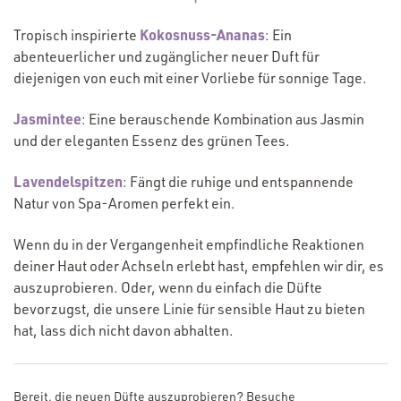
(Opens
Kokosnuss-Ananas
Tropisch inspirierte
: Ein
in
abenteuerlicher und zugänglicher neuer Duft für
a new
diejenigen von euch mit einer Vorliebe für sonnige Tage.
window)
(Opens
Jasmintee
: Eine berauschende Kombination aus Jasmin
in
und der eleganten Essenz des grünen Tees.
a new
(Opens
Lavendelspitzen
window)
: Fängt die ruhige und entspannende
in
Natur von Spa-Aromen perfekt ein.
a new
Wenn du in der Vergangenheit empfindliche Reaktionen
window)
deiner Haut oder Achseln erlebt hast, empfehlen wir dir, es
auszuprobieren. Oder, wenn du einfach die Düfte
bevorzugst, die unsere Linie für sensible Haut zu bieten
hat, lass dich nicht davon abhalten.
Bereit, die neuen Düfte auszuprobieren? Besuche