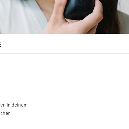
S
nen in deinem
icher