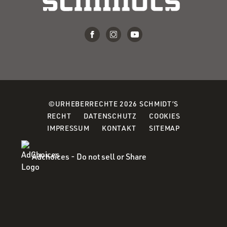
©URHEBERRECHTE 2026 SCHMIDT’S
(OPENS
(OPENS
(OPENS
RECHT
DATENSCHUTZ
COOKIES
IN
IN
IN
IMPRESSUM
KONTAKT
SITEMAP
A
A
A
NEW
NEW
NEW
Adchoices - Do not sell or Share
WINDOW)
WINDOW)
WINDOW)