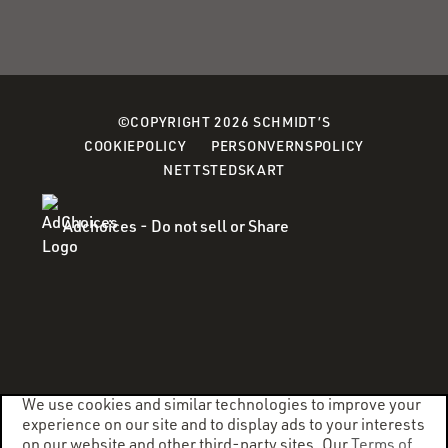
©COPYRIGHT 2026 SCHMIDT’S
(OPENS
(OPENS
COOKIEPOLICY
PERSONVERNSPOLICY
IN
IN
NETTSTEDSKART
A
A
NEW
NEW
Adchoices - Do not sell or Share
WINDOW)
WINDOW)
We use cookies and similar technologies to improve your
experience on our site and to display ads to your interests
on our website and other third-party sites. Our
Terms of