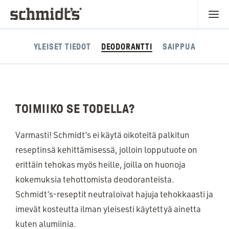
YLEISET TIEDOT
DEODORANTTI
SAIPPUA
TOIMIIKO SE TODELLA?
Varmasti! Schmidt’s ei käytä oikoteitä palkitun
reseptinsä kehittämisessä, jolloin lopputuote on
erittäin tehokas myös heille, joilla on huonoja
kokemuksia tehottomista deodoranteista.
Schmidt’s-reseptit neutraloivat hajuja tehokkaasti ja
imevät kosteutta ilman yleisesti käytettyä ainetta
kuten alumiinia.