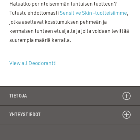
Haluatko perinteisemmän tuntuisen tuotteen?
Tutustu ehdottomasti
Sensitive Skin ‑tuotteisiimme
,
jotka asettavat kosstumuksen pehmeän ja
kermaisen tunteen etusijalle ja joita voidaan levittää
suurempia määriä kerralla.
View all Deodorantti
TIETOJA
YHTEYSTIEDOT