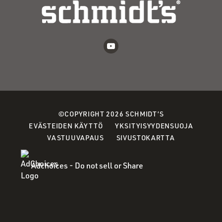
©COPYRIGHT 2026 SCHMIDT’S
(OPENS
(OPENS
EVÄSTEIDEN KÄYTTÖ
YKSITYISYYDENSUOJA
IN
(OPENS
IN
VASTUUVAPAUS
SIVUSTOKARTTA
A
IN
A
NEW
A
NEW
Adchoices - Do not sell or Share
WINDOW)
NEW
WINDOW
WINDOW)