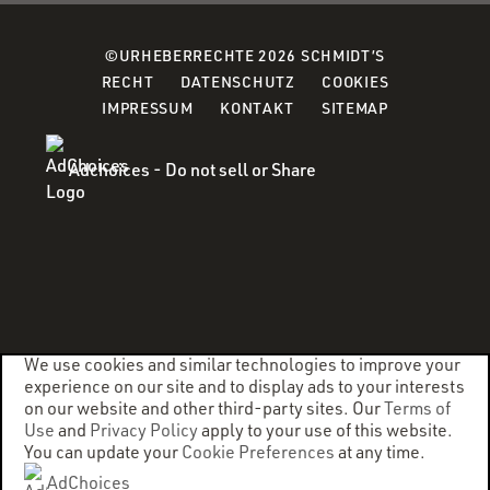
©URHEBERRECHTE 2026 SCHMIDT’S
(OPENS
(OPENS
(OPENS
RECHT
DATENSCHUTZ
COOKIES
IN
IN
IN
IMPRESSUM
KONTAKT
SITEMAP
A
A
A
NEW
NEW
NEW
Adchoices - Do not sell or Share
WINDOW)
WINDOW)
WINDOW)
We use cookies and similar technologies to improve your
experience on our site and to display ads to your interests
on our website and other third-party sites. Our
Terms of
Use
and
Privacy Policy
apply to your use of this website.
You can update your
Cookie Preferences
at any time.
AdChoices