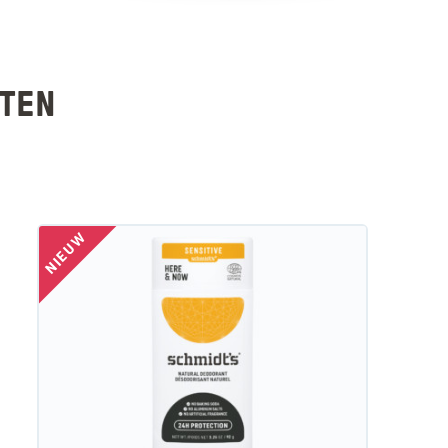
CTEN
NIEUW