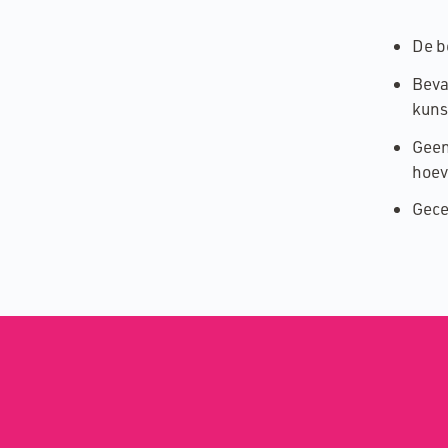
De b
Beva
kuns
Geen
hoev
Gece